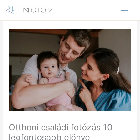
Skip
Mai
to
content
Men
Otthoni családi fotózás 10
legfontosabb előnye