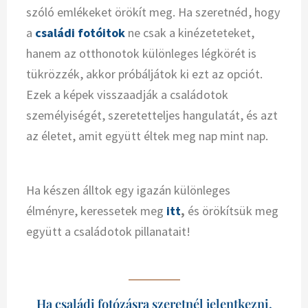
szóló emlékeket örökít meg. Ha szeretnéd, hogy
a
családi fotóitok
ne csak a kinézeteteket,
hanem az otthonotok különleges légkörét is
tükrözzék, akkor próbáljátok ki ezt az opciót.
Ezek a képek visszaadják a családotok
személyiségét, szeretetteljes hangulatát, és azt
az életet, amit együtt éltek meg nap mint nap.
Ha készen álltok egy igazán különleges
élményre, keressetek meg
itt
,
és örökítsük meg
együtt a családotok pillanatait!
Ha családi fotózásra szeretnél jelentkezni,