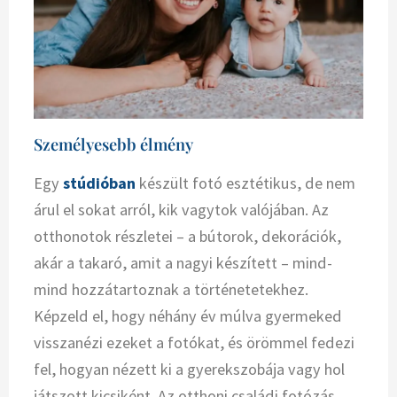
Személyesebb élmény
Egy
stúdióban
készült fotó esztétikus, de nem
árul el sokat arról, kik vagytok valójában. Az
otthonotok részletei – a bútorok, dekorációk,
akár a takaró, amit a nagyi készített – mind-
mind hozzátartoznak a történetetekhez.
Képzeld el, hogy néhány év múlva gyermeked
visszanézi ezeket a fotókat, és örömmel fedezi
fel, hogyan nézett ki a gyerekszobája vagy hol
játszott kicsiként. Az otthoni családi fotózás