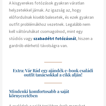
A kisgyerekes fotózások gyakran váratlan
helyzetekkel járnak. Az igazság az, hogy
előfordulnak kisebb balesetek, és ezek gyakran
outfit problémákhoz vezetnek. Legalább nem
kell váltóruhákat csomagolnod, mint egy
stúdiós vagy
szabadétri fotózásnál
, hiszen a
gardrób elérhető távolságra van.
Extra: Vár Rád egy ajándék e-book családi
outfit tanácsokkal a cikk alján!
Mindenki komfortosabb a saját
környezetében
A családok a saját terükben érzik magukat