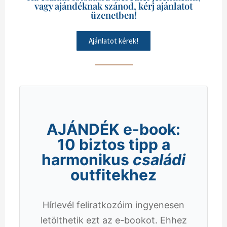
vagy ajándéknak szánod, kérj ajánlatot
üzenetben!
Ajánlatot kérek!
AJÁNDÉK e-book:
10 biztos tipp a
harmonikus
családi
outfitekhez
Hírlevél feliratkozóim ingyenesen
letölthetik ezt az e-bookot. Ehhez