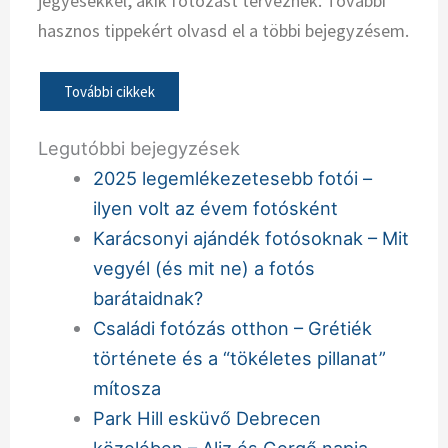
jegyesekkel, akik fotózást terveznek. További
hasznos tippekért olvasd el a többi bejegyzésem.
További cikkek
Legutóbbi bejegyzések
2025 legemlékezetesebb fotói –
ilyen volt az évem fotósként
Karácsonyi ajándék fotósoknak – Mit
vegyél (és mit ne) a fotós
barátaidnak?
Családi fotózás otthon – Grétiék
története és a “tökéletes pillanat”
mítosza
Park Hill esküvő Debrecen
közelében – Aliz és Gergő napja