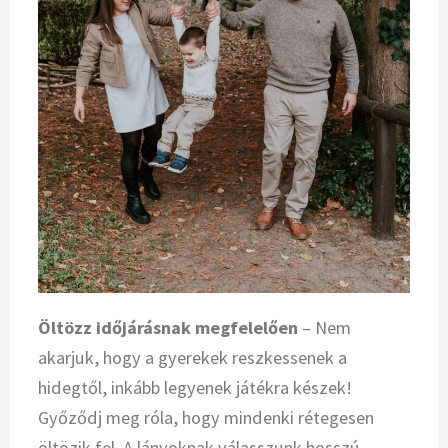
Öltözz időjárásnak megfelelően
– Nem
akarjuk, hogy a gyerekek reszkessenek a
hidegtől, inkább legyenek játékra készek!
Győződj meg róla, hogy mindenki rétegesen
öltözik fel. A lányoknak válasszunk hosszú