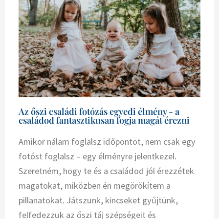
Az őszi családi fotózás egyedi élmény - a
családod fantasztikusan fogja magát érezni
Amikor nálam foglalsz időpontot, nem csak egy
fotóst foglalsz – egy élményre jelentkezel.
Szeretném, hogy te és a családod jól érezzétek
magatokat, miközben én megörökítem a
pillanatokat. Játszunk, kincseket gyűjtünk,
felfedezzük az őszi táj szépségeit és