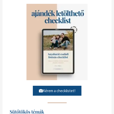
Kérem a checklistet!
Sütőtökös témák