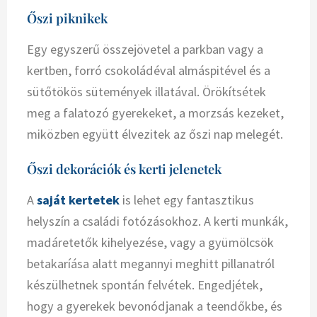
Őszi piknikek
Egy egyszerű összejövetel a parkban vagy a
kertben, forró csokoládéval almáspitével és a
sütőtökös sütemények illatával. Örökítsétek
meg a falatozó gyerekeket, a morzsás kezeket,
miközben együtt élvezitek az őszi nap melegét.
Őszi dekorációk és kerti jelenetek
A
saját kertetek
is lehet egy fantasztikus
helyszín a családi fotózásokhoz. A kerti munkák,
madáretetők kihelyezése, vagy a gyümölcsök
betakaríása alatt megannyi meghitt pillanatról
készülhetnek spontán felvétek. Engedjétek,
hogy a gyerekek bevonódjanak a teendőkbe, és