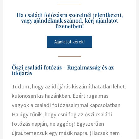
Ha családi fotózásra szeretnél jelentkezni,
vagy ajándéknak szánod, kérj ajánlatot
üzenetben!
Ajánlatot kérek!
Őszi családi fotózás - Rugalmasság és az
időjárás
Tudom, hogy az időjárás kiszámíthatatlan lehet,
különösen kis hazánkban. Ezért rugalmas
vagyok a családi fotózásaimmal kapcsolatban.
Ha úgy tűnik, hogy esni fog az őszi családi
fotózás napján, ne aggódj! Egyszerűen
újraütemezzük egy másik napra. (Hacsak nem