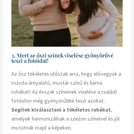
3. Mert az őszi színek viselése gyönyörűvé
teszi a fotóidat!
Az ősz tökéletes időszak arra, hogy elővegyük a
rozsda árnyalatú, mustár színű és barna
ruhákat! Az évszak színeinek viselése a családi
fotóidon még gyönyörűbbé teszi azokat.
Segítek kiválasztani a tökéletes ruhákat
,
amelyek harmonizálnak a szezon színeivel és jól
mutatnak majd a képeken.