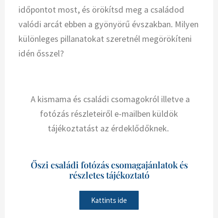
időpontot most, és örökítsd meg a családod
valódi arcát ebben a gyönyörű évszakban. Milyen
különleges pillanatokat szeretnél megörökíteni
idén ősszel?
A kismama és családi csomagokról illetve a
fotózás részleteiről e-mailben küldök
tájékoztatást az érdeklődőknek.
Őszi családi fotózás csomagajánlatok és
részletes tájékoztató
Kattints ide