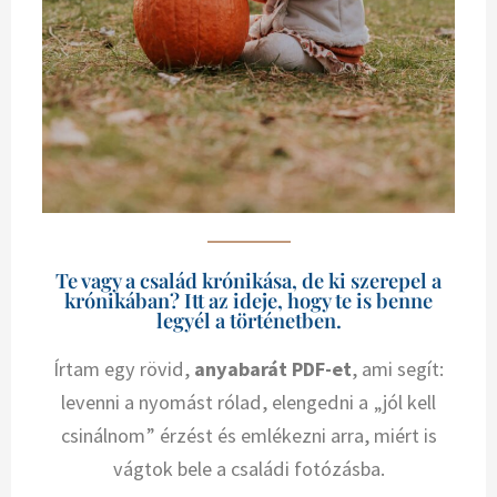
Te vagy a család krónikása, de ki szerepel a
krónikában? Itt az ideje, hogy te is benne
legyél a történetben.
Írtam egy rövid,
anyabarát PDF-et
, ami segít:
levenni a nyomást rólad, elengedni a „jól kell
csinálnom” érzést és emlékezni arra, miért is
vágtok bele a családi fotózásba.