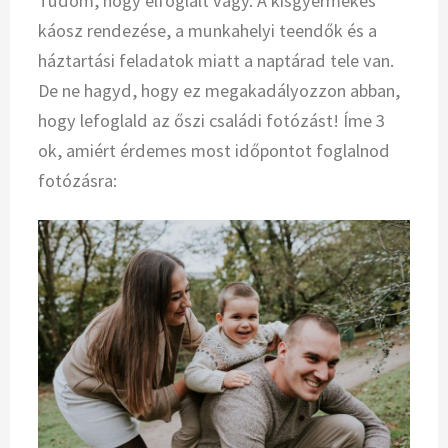
Tudom, hogy elfoglalt vagy. A kisgyermekes
káosz rendezése, a munkahelyi teendők és a
háztartási feladatok miatt a naptárad tele van.
De ne hagyd, hogy ez megakadályozzon abban,
hogy lefoglald az őszi családi fotózást! Íme 3
ok, amiért érdemes most időpontot foglalnod
fotózásra: