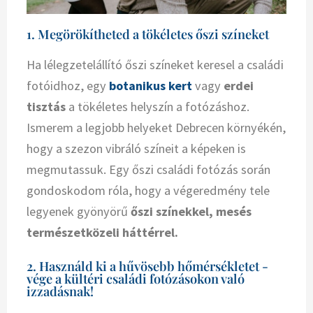
1. Megörökítheted a tökéletes őszi színeket
Ha lélegzetelállító őszi színeket keresel a családi
fotóidhoz, egy
botanikus kert
vagy
erdei
tisztás
a tökéletes helyszín a fotózáshoz.
Ismerem a legjobb helyeket Debrecen környékén,
hogy a szezon vibráló színeit a képeken is
megmutassuk. Egy őszi családi fotózás során
gondoskodom róla, hogy a végeredmény tele
legyenek gyönyörű
őszi színekkel, mesés
természetközeli háttérrel.
2. Használd ki a hűvösebb hőmérsékletet -
vége a kültéri családi fotózásokon való
izzadásnak!