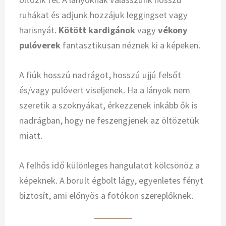
ruhákat és adjunk hozzájuk leggingset vagy
harisnyát.
Kötött kardigánok
vagy
vékony
pulóverek
fantasztikusan néznek ki a képeken.
A fiúk hosszú nadrágot, hosszú ujjú felsőt
és/vagy pulóvert viseljenek. Ha a lányok nem
szeretik a szoknyákat, érkezzenek inkább ők is
nadrágban, hogy ne feszengjenek az öltözetük
miatt.
A felhős idő különleges hangulatot kölcsönöz a
képeknek. A borult égbolt lágy, egyenletes fényt
biztosít, ami előnyös a fotókon szereplőknek.