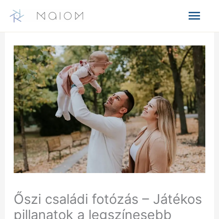
Skip
Mai
to
content
Men
Őszi családi fotózás – Játékos
pillanatok a legszínesebb