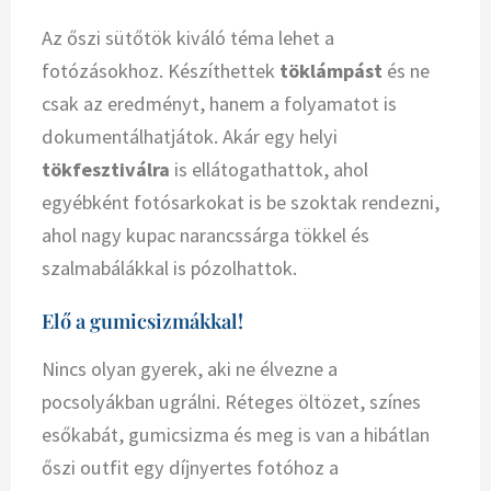
Az őszi sütőtök kiváló téma lehet a
fotózásokhoz. Készíthettek
töklámpást
és ne
csak az eredményt, hanem a folyamatot is
dokumentálhatjátok. Akár egy helyi
tökfesztiválra
is ellátogathattok, ahol
egyébként fotósarkokat is be szoktak rendezni,
ahol nagy kupac narancssárga tökkel és
szalmabálákkal is pózolhattok.
Elő a gumicsizmákkal!
Nincs olyan gyerek, aki ne élvezne a
pocsolyákban ugrálni. Réteges öltözet, színes
esőkabát, gumicsizma és meg is van a hibátlan
őszi outfit egy díjnyertes fotóhoz a