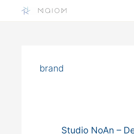
Skip
to
content
brand
Studio NoAn – D
Studio