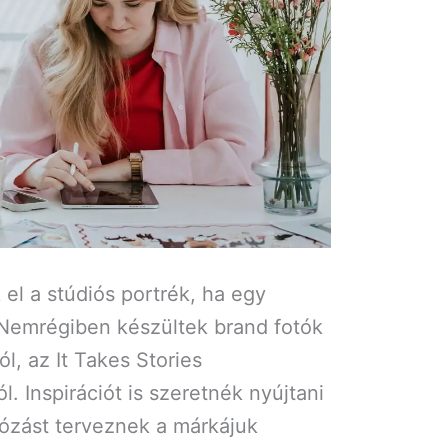
 el a stúdiós portrék, ha egy
? Nemrégiben készültek brand fotók
l, az It Takes Stories
ról. Inspirációt is szeretnék nyújtani
tózást terveznek a márkájuk