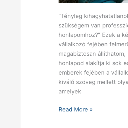
“Tényleg kihagyhatatlanok
szükségem van professzi
honlapomhoz?” Ezek a kér
vállalkozó fejében felmer
magabiztosan állíthatom,
honlapod alakítja ki sok
emberek fejében a vállalk
kiváló szöveg mellett ol
amelyek
Read More »