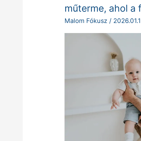
NoAn
műterme, ahol a 
–
Malom Fókusz
/
2026.01.1
Debrecen
legújabb
műterme,
ahol
a
fotózás
igazi
élmény