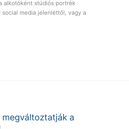
ha alkotóként stúdiós portrék
 social media jelenléttől, vagy a
.
k megváltoztatják a
!