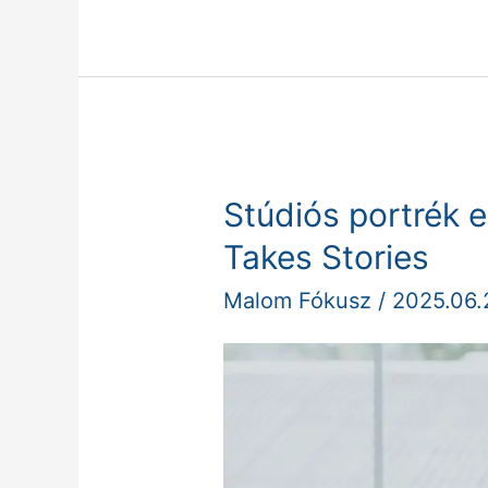
Stúdiós portrék eg
Stúdiós
portrék
Takes Stories
egy
Malom Fókusz
/
2025.06.
illusztrátornak
–
It
Takes
Stories