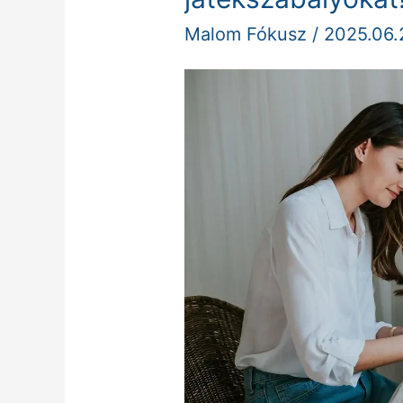
amik
Malom Fókusz
/
2025.06.
megváltoztatják
a
játékszabályokat!