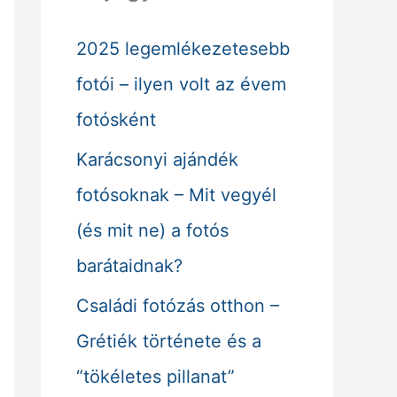
f
2025 legemlékezetesebb
o
fotói – ilyen volt az évem
r
fotósként
:
Karácsonyi ajándék
fotósoknak – Mit vegyél
(és mit ne) a fotós
barátaidnak?
Családi fotózás otthon –
Grétiék története és a
“tökéletes pillanat”