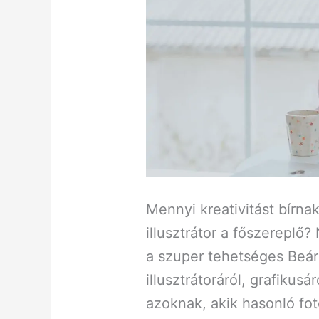
Mennyi kreativitást bírnak
illusztrátor a főszereplő
a szuper tehetséges Beáró
illusztrátoráról, grafikusá
azoknak, akik hasonló fo