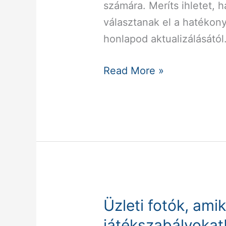
számára. Meríts ihletet, 
választanak el a hatékony
honlapod aktualizálásától
Read More »
Üzleti fotók, ami
Üzleti
fotók,
játékszabályokat