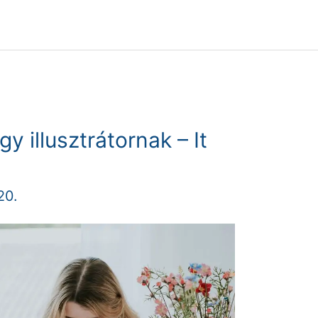
y illusztrátornak – It
20.