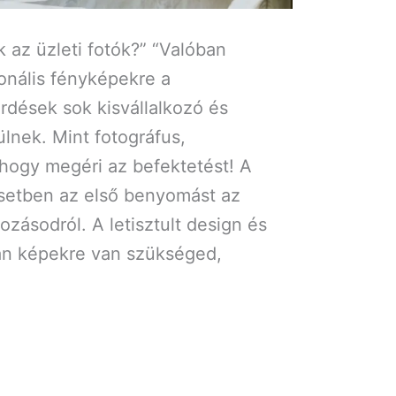
 az üzleti fotók?” “Valóban
onális fényképekre a
dések sok kisvállalkozó és
ülnek. Mint fotográfus,
 hogy megéri az befektetést! A
 esetben az első benyomást az
ozásodról. A letisztult design és
yan képekre van szükséged,