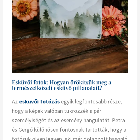
Esküvői fotók: Hogyan örökítsük meg a
természetközeli esküvő pillanatait?
Az
esküvői fotózás
egyik legfontosabb része,
hogy a képek valóban tükrözzék a pár
személyiségét és az esemény hangulatát. Petra
és Gergő különösen fontosnak tartották, hogy a
fotósuk olyan legyen, aki már dolgozott hasonló