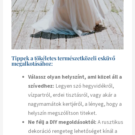
Tippek a tökéletes természetközeli esküvő
megalkotásához:
Válassz olyan helyszínt, ami közel áll a
szívedhez:
Legyen szó hegyvidékről,
vízpartról, erdei tisztásról, vagy akár a
nagymamátok kertjéről, a lényeg, hogy a
helyszín megszólítson titeket.
Ne félj a
DIY megoldásoktól:
A
rusztikus
dekoráció
rengeteg lehetőséget kínál a