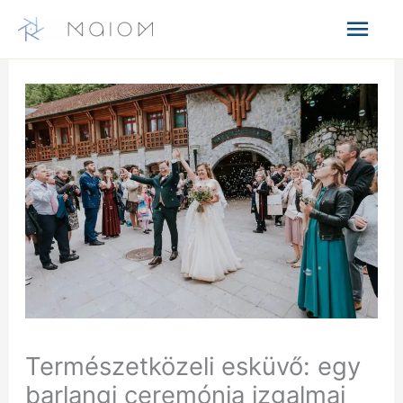
Skip
Mai
to
content
Men
Természetközeli esküvő: egy
barlangi ceremónia izgalmai