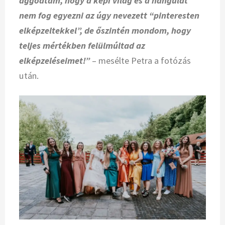
aggódtam, hogy a képi világ és a hangulat
nem fog egyezni az úgy nevezett “pinteresten
elképzeltekkel”, de őszintén mondom, hogy
teljes mértékben felülmúltad az
elképzeléseimet!”
– mesélte Petra a fotózás
után.