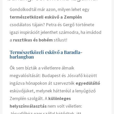
Gondolkodtál már azon, milyen lehet egy
természetközeli esküvő a Zemplén
csodálatos tájain? Petra és Gergő története
igazi inspirációt jelenthet számodra, ha imádod
a
rusztikus és bohém
stílust!
Természetközeli esküvő a Baradla-
barlangban
Ők sem bízták a véletlenre álmaik
megvalósítását: Budapest és Jósvafő között
ingázva hónapokon át szervezték
egyedülálló
esküvőjüket, melynek hátteréül a lenyűgöző
Zemplén szolgált. A
különleges
helyszínválasztás
nem volt véletlen:
Jósvafőhöz ezer szállal kötődtek, itt