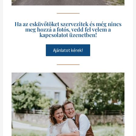
Ha az esküvőtöket szervezitek és még nincs
meg hozzá a fotós, vedd fel velem a
kapcsolatot üzenetben!
Ajánlatot kérek!